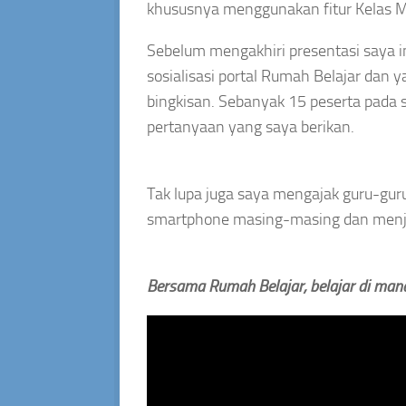
khususnya menggunakan fitur Kelas M
Sebelum mengakhiri presentasi saya i
sosialisasi portal Rumah Belajar da
bingkisan. Sebanyak 15 peserta pada s
pertanyaan yang saya berikan.
Tak lupa juga saya mengajak guru-guru
smartphone masing-masing dan menj
Bersama Rumah Belajar, belajar di mana 