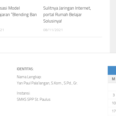
isasi Model
Sulitnya Jaringan Internet,
jaran “Blending Ban
portal Rumah Belajar
Solusinya!
021
08/11/2021
IDENTITAS:
Nama Lengkap:
M
Yan Paul Pala’langan, S.Kom., S.Pd., Gr.
Instansi:
3
SMKS SPP St. Paulus
10
17