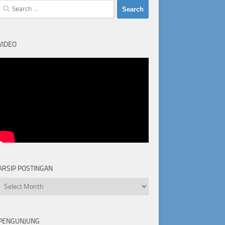
Search
for:
VIDEO
ARSIP POSTINGAN
Arsip
Postingan
PENGUNJUNG