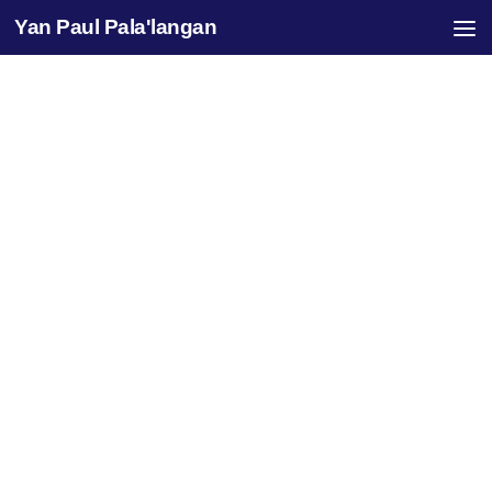
Yan Paul Pala'langan
Skip to content