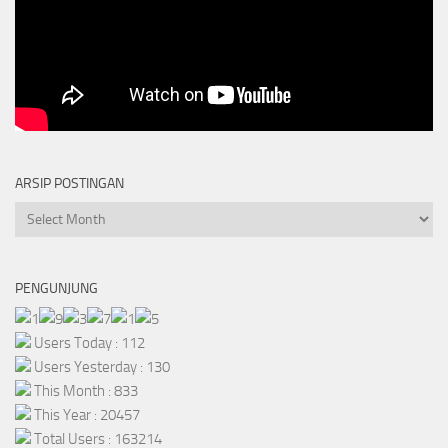
ARSIP POSTINGAN
Arsip
Postingan
PENGUNJUNG
Users Today : 112
Users Yesterday : 130
This Month : 833
This Year : 20457
Total Users : 163214