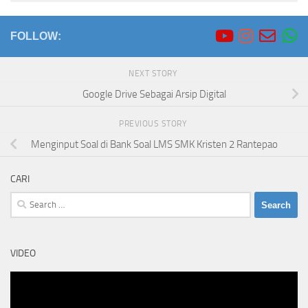
FOLLOW:
NEXT STORY
Google Drive Sebagai Arsip Digital
PREVIOUS STORY
Menginput Soal di Bank Soal LMS SMK Kristen 2 Rantepao
CARI
Search
for:
VIDEO