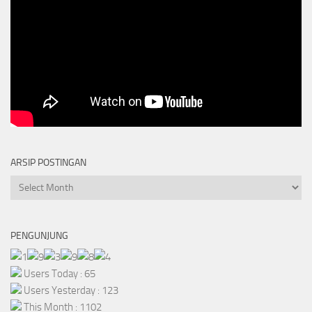
ARSIP POSTINGAN
Arsip
Postingan
PENGUNJUNG
Users Today : 65
Users Yesterday : 123
This Month : 1102