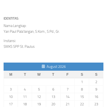
IDENTITAS:
Nama Lengkap:
Yan Paul Pala’langan, S.Kom., S.Pd., Gr.
Instansi:
SMKS SPP St. Paulus
August 2026
M
T
W
T
F
S
S
1
2
3
4
5
6
7
8
9
10
11
12
13
14
15
16
17
18
19
20
21
22
23