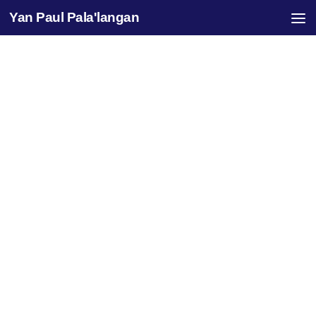
Yan Paul Pala'langan
Skip to content