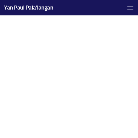
Yan Paul Pala'langan
Skip to content